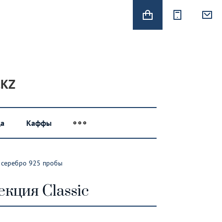
.KZ
а
Каффы
c серебро 925 пробы
кция Classic