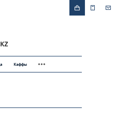
.KZ
а
Каффы