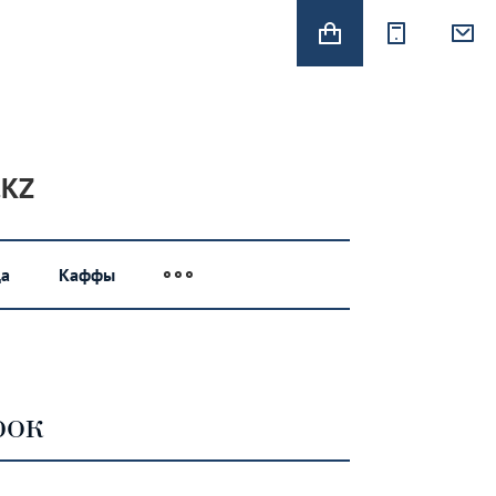
.KZ
а
Каффы
рок